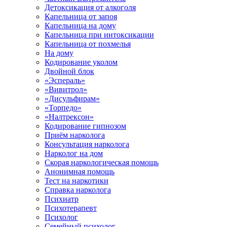
Детоксикация от алкоголя
Капельница от запоя
Капельница на дому
Капельница при интоксикации
Капельница от похмелья
На дому
Кодирование уколом
Двойной блок
«Эспераль»
«Вивитрол»
«Дисульфирам»
«Торпедо»
«Налтрексон»
Кодирование гипнозом
Приём нарколога
Консультация нарколога
Нарколог на дом
Скорая наркологическая помощь
Анонимная помощь
Тест на наркотики
Справка нарколога
Психиатр
Психотерапевт
Психолог
Семейный психолог