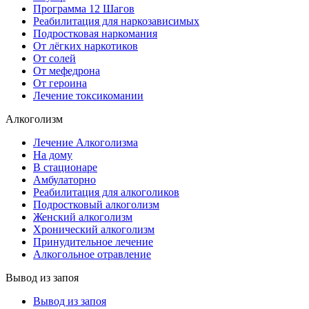
Программа 12 Шагов
Реабилитация для наркозависимых
Подростковая наркомания
От лёгких наркотиков
От солей
От мефедрона
От героина
Лечение токсикомании
Алкоголизм
Лечение Алкоголизма
На дому
В стационаре
Амбулаторно
Реабилитация для алкоголиков
Подростковый алкоголизм
Женский алкоголизм
Хронический алкоголизм
Принудительное лечение
Алкогольное отравление
Вывод из запоя
Вывод из запоя