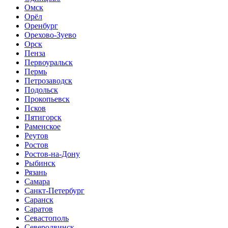
Омск
Орёл
Оренбург
Орехово-Зуево
Орск
Пенза
Первоуральск
Пермь
Петрозаводск
Подольск
Прокопьевск
Псков
Пятигорск
Раменское
Реутов
Ростов
Ростов-на-Дону
Рыбинск
Рязань
Самара
Санкт-Петербург
Саранск
Саратов
Севастополь
Северодвинск