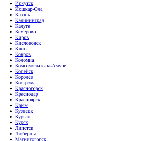
Иркутск
Йошкар-Ола
Казань
Калининград
Калуга
Кемерово
Киров
Кисловодск
Клин
Ковров
Коломна
Комсомольск-на-Амуре
Копейск
Королёв
Кострома
Красногорск
Краснодар
Красноярск
Крым
Кузнецк
Курган
Курск
Липетск
Люберцы
Магнитогорск