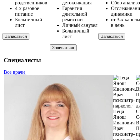
родственников
детоксикация
Сбор анализ
4-х разовое
Гарантия
Отслеживани
питание
длительной
динамики
Больничный
ремиссии
от 3-х капел
лист
Личный санузел
в день
Больничный
лист
Записаться
Записаться
Записаться
Специалисты
Все врачи
Пеца
С
Янош
С
Иванович
В
Врач
П
психиатр-
п
нарколог
д