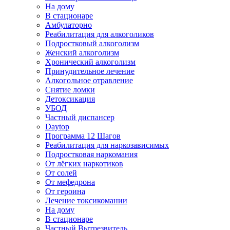
На дому
В стационаре
Амбулаторно
Реабилитация для алкоголиков
Подростковый алкоголизм
Женский алкоголизм
Хронический алкоголизм
Принудительное лечение
Алкогольное отравление
Снятие ломки
Детоксикация
УБОД
Частный диспансер
Daytop
Программа 12 Шагов
Реабилитация для наркозависимых
Подростковая наркомания
От лёгких наркотиков
От солей
От мефедрона
От героина
Лечение токсикомании
На дому
В стационаре
Частный Вытрезвитель