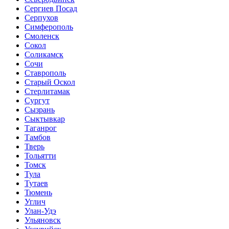
Сергиев Посад
Серпухов
Симферополь
Смоленск
Сокол
Соликамск
Сочи
Ставрополь
Старый Оскол
Стерлитамак
Сургут
Сызрань
Сыктывкар
Таганрог
Тамбов
Тверь
Тольятти
Томск
Тула
Тутаев
Тюмень
Углич
Улан-Удэ
Ульяновск