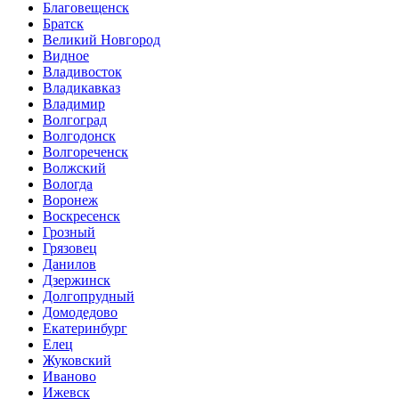
Благовещенск
Братск
Великий Новгород
Видное
Владивосток
Владикавказ
Владимир
Волгоград
Волгодонск
Волгореченск
Волжский
Вологда
Воронеж
Воскресенск
Грозный
Грязовец
Данилов
Дзержинск
Долгопрудный
Домодедово
Екатеринбург
Елец
Жуковский
Иваново
Ижевск