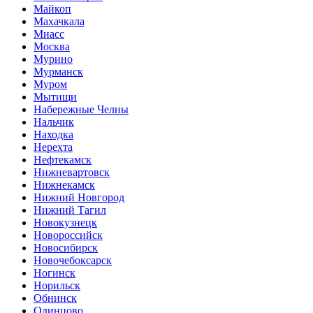
Майкоп
Махачкала
Миасс
Москва
Мурино
Мурманск
Муром
Мытищи
Набережные Челны
Нальчик
Находка
Нерехта
Нефтекамск
Нижневартовск
Нижнекамск
Нижний Новгород
Нижний Тагил
Новокузнецк
Новороссийск
Новосибирск
Новочебоксарск
Ногинск
Норильск
Обнинск
Одинцово