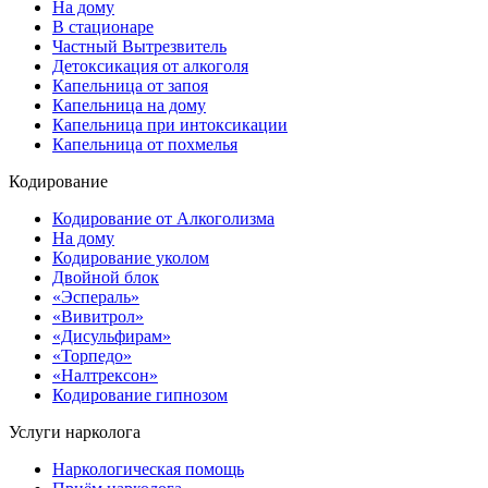
На дому
В стационаре
Частный Вытрезвитель
Детоксикация от алкоголя
Капельница от запоя
Капельница на дому
Капельница при интоксикации
Капельница от похмелья
Кодирование
Кодирование от Алкоголизма
На дому
Кодирование уколом
Двойной блок
«Эспераль»
«Вивитрол»
«Дисульфирам»
«Торпедо»
«Налтрексон»
Кодирование гипнозом
Услуги нарколога
Наркологическая помощь