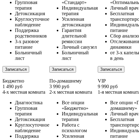
Групповая
«Стандарт»
«Оптимальн
терапия
Индивидуальная
Личный врач
Детоксикация
терапия
Бесплатная
Круглосуточное
Усиленная
транспортир
наблюдение
детоксикация
Индивидуаль
Поддержка
Гарантия
питание
родственников
длительной
Сбор анализ
3-х разовое
ремиссии
Отслеживани
питание
Личный санузел
динамики
Больничный
Больничный
от 3-х капел
лист
лист
в день
Записаться
Записаться
Записаться
Бюджетно
По-домашнему
VIP
1 490 руб
3 990 руб
9 990 руб
4-х местная комната
2-х местная комната
1-я местная комнат
Диагностика
Все опции
Все опции «
Групповая
«Бюджетно»
домашнему»
терапия
Индивидуальная
Личный врач
Детоксикация
терапия
Бесплатная
Круглосуточное
Работа с
транспортир
наблюдение
психологом
Индивидуаль
Поддержка
Усиленная
питание