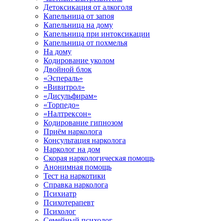
Детоксикация от алкоголя
Капельница от запоя
Капельница на дому
Капельница при интоксикации
Капельница от похмелья
На дому
Кодирование уколом
Двойной блок
«Эспераль»
«Вивитрол»
«Дисульфирам»
«Торпедо»
«Налтрексон»
Кодирование гипнозом
Приём нарколога
Консультация нарколога
Нарколог на дом
Скорая наркологическая помощь
Анонимная помощь
Тест на наркотики
Справка нарколога
Психиатр
Психотерапевт
Психолог
Семейный психолог