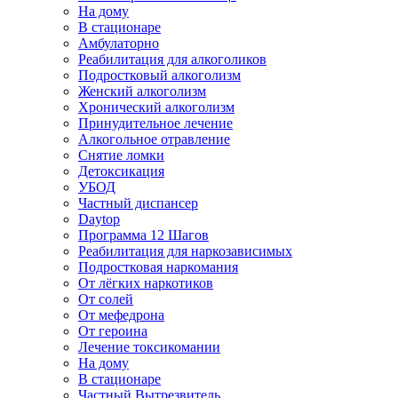
На дому
В стационаре
Амбулаторно
Реабилитация для алкоголиков
Подростковый алкоголизм
Женский алкоголизм
Хронический алкоголизм
Принудительное лечение
Алкогольное отравление
Снятие ломки
Детоксикация
УБОД
Частный диспансер
Daytop
Программа 12 Шагов
Реабилитация для наркозависимых
Подростковая наркомания
От лёгких наркотиков
От солей
От мефедрона
От героина
Лечение токсикомании
На дому
В стационаре
Частный Вытрезвитель