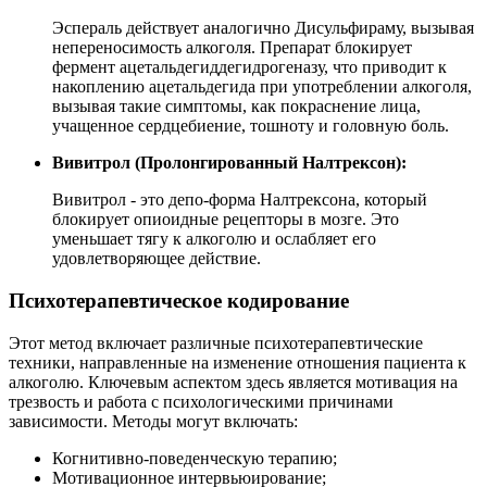
Эспераль действует аналогично Дисульфираму, вызывая
непереносимость алкоголя. Препарат блокирует
фермент ацетальдегиддегидрогеназу, что приводит к
накоплению ацетальдегида при употреблении алкоголя,
вызывая такие симптомы, как покраснение лица,
учащенное сердцебиение, тошноту и головную боль.
Вивитрол (Пролонгированный Налтрексон):
Вивитрол - это депо-форма Налтрексона, который
блокирует опиоидные рецепторы в мозге. Это
уменьшает тягу к алкоголю и ослабляет его
удовлетворяющее действие.
Психотерапевтическое кодирование
Этот метод включает различные психотерапевтические
техники, направленные на изменение отношения пациента к
алкоголю. Ключевым аспектом здесь является мотивация на
трезвость и работа с психологическими причинами
зависимости. Методы могут включать:
Когнитивно-поведенческую терапию;
Мотивационное интервьюирование;