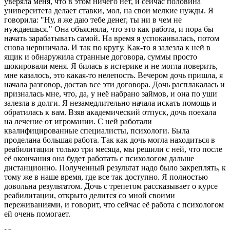
уверяла меня, что в этом ничего нет, и сейчас половина
университета делает ставки, мол, на свои мелкие нужды. Я
говорила: "Ну, я же даю тебе денег, ты ни в чем не
нуждаешься." Она объясняла, что это как работа, и пора бы
начать зарабатывать самой. На время я успокаивалась, потом
снова нервничала. И так по кругу. Как-то я залезла к ней в
ящик и обнаружила странные договора, суммы просто
шокировали меня. Я билась в истерике и не могла поверить,
мне казалось, это какая-то нелепость. Вечером дочь пришла, я
начала разговор, достав все эти договора. Дочь расплакалась и
призналась мне, что, да, у неё набрано займов, и она по уши
залезла в долги. Я незамедлительно начала искать помощь и
обратилась к вам. Взяв академический отпуск, дочь поехала
на лечение от игромании. С ней работали
квалифицированные специалисты, психологи. Была
проделана большая работа. Так как дочь могла находиться в
реабилитации только три месяца, мы решили с ней, что после
её окончания она будет работать с психологом дальше
дистанционно. Полученный результат надо было закреплять, к
тому же в наше время, где все так доступно. Я полностью
довольна результатом. Дочь с трепетом рассказывает о курсе
реабилитации, открыто делится со мной своими
переживаниями, и говорит, что сейчас её работа с психологом
ей очень помогает.