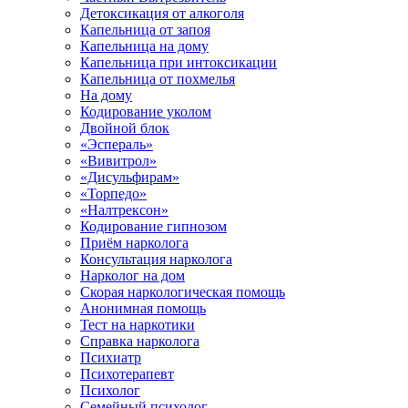
Детоксикация от алкоголя
Капельница от запоя
Капельница на дому
Капельница при интоксикации
Капельница от похмелья
На дому
Кодирование уколом
Двойной блок
«Эспераль»
«Вивитрол»
«Дисульфирам»
«Торпедо»
«Налтрексон»
Кодирование гипнозом
Приём нарколога
Консультация нарколога
Нарколог на дом
Скорая наркологическая помощь
Анонимная помощь
Тест на наркотики
Справка нарколога
Психиатр
Психотерапевт
Психолог
Семейный психолог