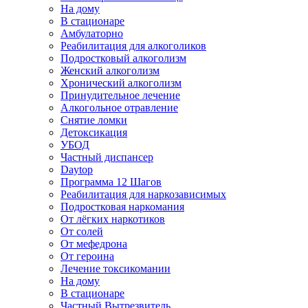
На дому
В стационаре
Амбулаторно
Реабилитация для алкоголиков
Подростковый алкоголизм
Женский алкоголизм
Хронический алкоголизм
Принудительное лечение
Алкогольное отравление
Снятие ломки
Детоксикация
УБОД
Частный диспансер
Daytop
Программа 12 Шагов
Реабилитация для наркозависимых
Подростковая наркомания
От лёгких наркотиков
От солей
От мефедрона
От героина
Лечение токсикомании
На дому
В стационаре
Частный Вытрезвитель