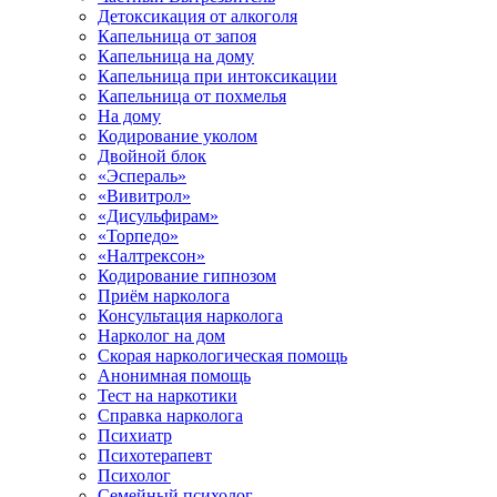
Детоксикация от алкоголя
Капельница от запоя
Капельница на дому
Капельница при интоксикации
Капельница от похмелья
На дому
Кодирование уколом
Двойной блок
«Эспераль»
«Вивитрол»
«Дисульфирам»
«Торпедо»
«Налтрексон»
Кодирование гипнозом
Приём нарколога
Консультация нарколога
Нарколог на дом
Скорая наркологическая помощь
Анонимная помощь
Тест на наркотики
Справка нарколога
Психиатр
Психотерапевт
Психолог
Семейный психолог