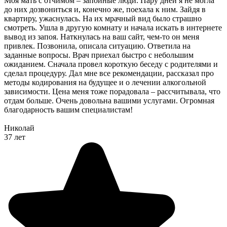
Моя мать с отчимом – запойные люди. Пару дней я не могла
до них дозвониться и, конечно же, поехала к ним. Зайдя в
квартиру, ужаснулась. На их мрачный вид было страшно
смотреть. Ушла в другую комнату и начала искать в интернете
вывод из запоя. Наткнулась на ваш сайт, чем-то он меня
привлек. Позвонила, описала ситуацию. Ответила на
заданные вопросы. Врач приехал быстро с небольшим
ожиданием. Сначала провел короткую беседу с родителями и
сделал процедуру. Дал мне все рекомендации, рассказал про
методы кодирования на будущее и о лечении алкогольной
зависимости. Цена меня тоже порадовала – рассчитывала, что
отдам больше. Очень довольна вашими услугами. Огромная
благодарность вашим специалистам!
Николай
37 лет