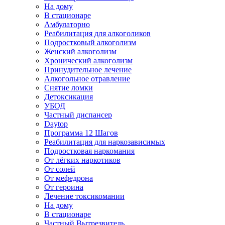
На дому
В стационаре
Амбулаторно
Реабилитация для алкоголиков
Подростковый алкоголизм
Женский алкоголизм
Хронический алкоголизм
Принудительное лечение
Алкогольное отравление
Снятие ломки
Детоксикация
УБОД
Частный диспансер
Daytop
Программа 12 Шагов
Реабилитация для наркозависимых
Подростковая наркомания
От лёгких наркотиков
От солей
От мефедрона
От героина
Лечение токсикомании
На дому
В стационаре
Частный Вытрезвитель