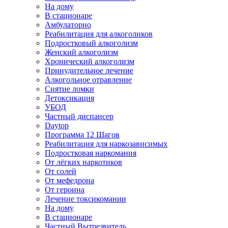
На дому
В стационаре
Амбулаторно
Реабилитация для алкоголиков
Подростковый алкоголизм
Женский алкоголизм
Хронический алкоголизм
Принудительное лечение
Алкогольное отравление
Снятие ломки
Детоксикация
УБОД
Частный диспансер
Daytop
Программа 12 Шагов
Реабилитация для наркозависимых
Подростковая наркомания
От лёгких наркотиков
От солей
От мефедрона
От героина
Лечение токсикомании
На дому
В стационаре
Частный Вытрезвитель