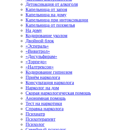
Детоксикация от алкоголя
Капельница от запоя
Капельница на дому
Капельница при интоксикации
Капельница от похмелья
На дому
Кодирование уколом
Двойной блок
«Эспераль»
«Вивитрол»
«Дисульфирам»
«Торпедо»
«Налтрексон»
Кодирование гипнозом
Приём нарколога
Консультация нарколога
Нарколог на дом
Скорая наркологическая помощь
Анонимная помощь
Тест на наркотики
Справка нарколога
Психиатр
Психотерапевт
Психолог
Семейный психолог