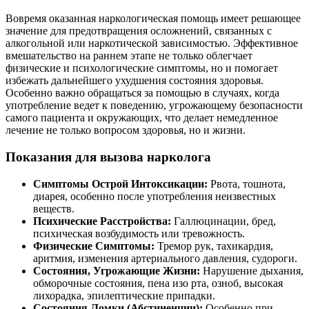
Вовремя оказанная наркологическая помощь имеет решающее
значение для предотвращения осложнений, связанных с
алкогольной или наркотической зависимостью. Эффективное
вмешательство на раннем этапе не только облегчает
физические и психологические симптомы, но и помогает
избежать дальнейшего ухудшения состояния здоровья.
Особенно важно обращаться за помощью в случаях, когда
употребление ведет к поведению, угрожающему безопасности
самого пациента и окружающих, что делает немедленное
лечение не только вопросом здоровья, но и жизни.
Показания для вызова нарколога
Симптомы Острой Интоксикации:
Рвота, тошнота,
диарея, особенно после употребления неизвестных
веществ.
Психические Расстройства:
Галлюцинации, бред,
психическая возбудимость или тревожность.
Физические Симптомы:
Тремор рук, тахикардия,
аритмия, изменения артериального давления, судороги.
Состояния, Угрожающие Жизни:
Нарушение дыхания,
обморочные состояния, пена изо рта, озноб, высокая
лихорадка, эпилептические припадки.
Состояния Ломки (Абстиненции):
Особенно при