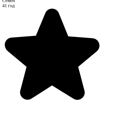
Семён
41 год