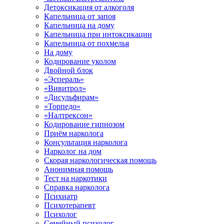
Детоксикация от алкоголя
Капельница от запоя
Капельница на дому
Капельница при интоксикации
Капельница от похмелья
На дому
Кодирование уколом
Двойной блок
«Эспераль»
«Вивитрол»
«Дисульфирам»
«Торпедо»
«Налтрексон»
Кодирование гипнозом
Приём нарколога
Консультация нарколога
Нарколог на дом
Скорая наркологическая помощь
Анонимная помощь
Тест на наркотики
Справка нарколога
Психиатр
Психотерапевт
Психолог
Семейный психолог