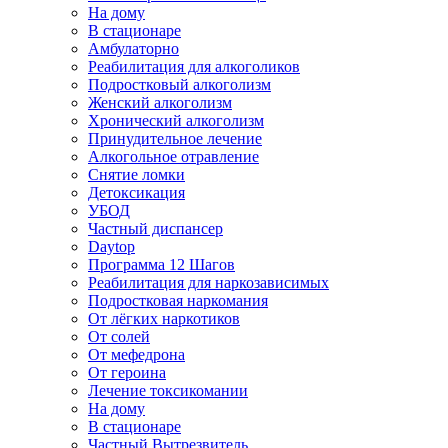
На дому
В стационаре
Амбулаторно
Реабилитация для алкоголиков
Подростковый алкоголизм
Женский алкоголизм
Хронический алкоголизм
Принудительное лечение
Алкогольное отравление
Снятие ломки
Детоксикация
УБОД
Частный диспансер
Daytop
Программа 12 Шагов
Реабилитация для наркозависимых
Подростковая наркомания
От лёгких наркотиков
От солей
От мефедрона
От героина
Лечение токсикомании
На дому
В стационаре
Частный Вытрезвитель