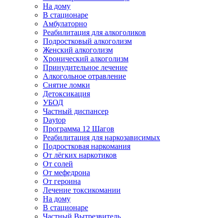
На дому
В стационаре
Амбулаторно
Реабилитация для алкоголиков
Подростковый алкоголизм
Женский алкоголизм
Хронический алкоголизм
Принудительное лечение
Алкогольное отравление
Снятие ломки
Детоксикация
УБОД
Частный диспансер
Daytop
Программа 12 Шагов
Реабилитация для наркозависимых
Подростковая наркомания
От лёгких наркотиков
От солей
От мефедрона
От героина
Лечение токсикомании
На дому
В стационаре
Частный Вытрезвитель