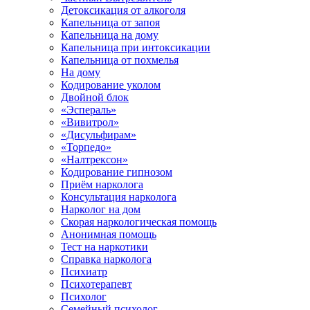
Детоксикация от алкоголя
Капельница от запоя
Капельница на дому
Капельница при интоксикации
Капельница от похмелья
На дому
Кодирование уколом
Двойной блок
«Эспераль»
«Вивитрол»
«Дисульфирам»
«Торпедо»
«Налтрексон»
Кодирование гипнозом
Приём нарколога
Консультация нарколога
Нарколог на дом
Скорая наркологическая помощь
Анонимная помощь
Тест на наркотики
Справка нарколога
Психиатр
Психотерапевт
Психолог
Семейный психолог