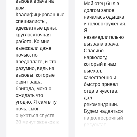
вызова врача на
Мой отец был в
дом.
долгом запое,
Квалифицированные
началась одышка
специалисты,
и головокружения.
адекватные цены,
Я
круглосуточная
незамедлительно
работа. Ко мне
вызвала врача.
выезжали даже
Спасибо
ночью, по
наркологу,
предоплате, и это
который к нам
разумно, ведь на
выехал,
вызовы, которые
качественно и
ездит ваша
быстро привел
бригада, можно
отца в чувства,
ожидать что
дал
угодно. Я сам в ту
рекомендации.
ночь, смог
Будем надеяться
очухаться спустя
на долгосрочный
20 минут звонков в
результат,
домофон. Бригада
подумываем о
не уезжала, а