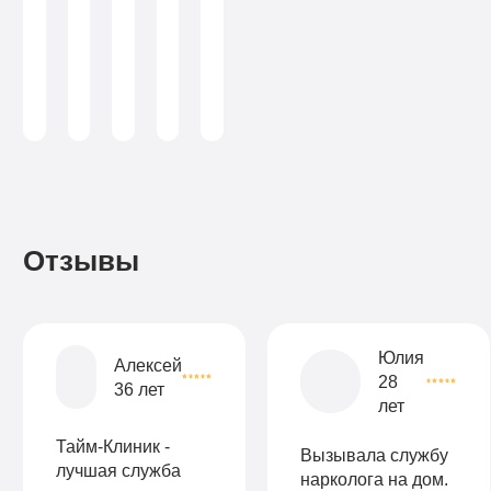
по
санузел
от
3-х
химической
лист
Больничный
зависимости
Больничный
3-х
капельниц
(консультант-
лист
аддиктолог)
лист
капельниц
в
в
день
день
Записаться
Записаться
Записаться
Отзывы
Записаться
Записаться
Записаться
Юлия
Алексей
28
36 лет
лет
Тайм-Клиник -
Вызывала службу
лучшая служба
нарколога на дом.