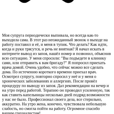
Моя супруга периодически выпивала, но всегда как-то
выходила сама. В этот раз неожиданный звонок о выходе на
работу поставил и её, и меня в тупик. Что делать? Как идти,
когда и руки трясутся, и речь не внятная? Я начал искать в
интернете вывод из запоя, нашёл номер и позвонил, объяснив
всю ситуацию. У меня спросили: "Вы подъедете в клинику
сами, или отправить к вам бригаду?" Я попросил приехать
врача домой. Очень удобно, что сейчас можно все сделать
дома. По истечению короткого времени приехал врач.
Осмотрел супругу, повторно спросил у неё и у меня о
хронических заболеваниях и аллергиях. После провёл
процедуру по выводу из запоя. Дал рекомендации на вечер и
на утро перед работой. Терапию он проводил усиленную, так
как ставить капельницы несколько дней подряд возможности
у нас не было. Профессионал своего дела, все стерильно,
аккуратно. На утро жена, конечно, чувствовала небольшую
слабость, но смогла пойти на работу. Огромное спасибо
вашим специалистам!