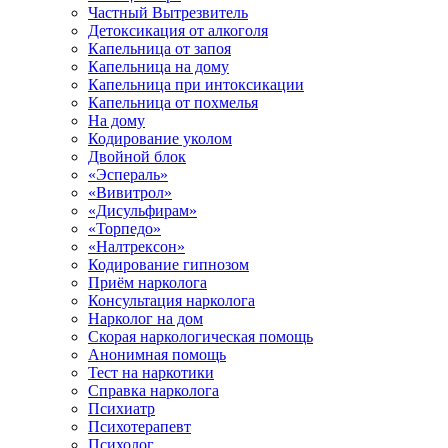
Частный Вытрезвитель
Детоксикация от алкоголя
Капельница от запоя
Капельница на дому
Капельница при интоксикации
Капельница от похмелья
На дому
Кодирование уколом
Двойной блок
«Эспераль»
«Вивитрол»
«Дисульфирам»
«Торпедо»
«Налтрексон»
Кодирование гипнозом
Приём нарколога
Консультация нарколога
Нарколог на дом
Скорая наркологическая помощь
Анонимная помощь
Тест на наркотики
Справка нарколога
Психиатр
Психотерапевт
Психолог