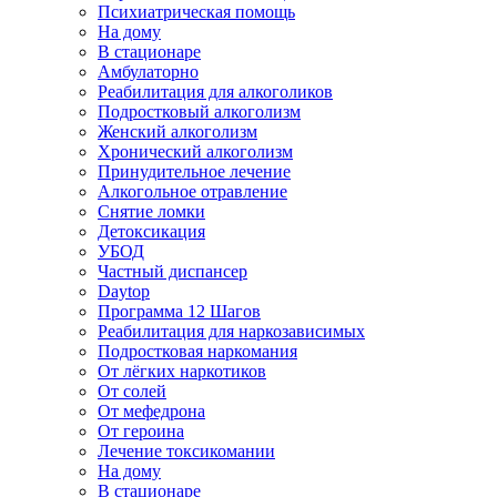
Психиатрическая помощь
На дому
В стационаре
Амбулаторно
Реабилитация для алкоголиков
Подростковый алкоголизм
Женский алкоголизм
Хронический алкоголизм
Принудительное лечение
Алкогольное отравление
Снятие ломки
Детоксикация
УБОД
Частный диспансер
Daytop
Программа 12 Шагов
Реабилитация для наркозависимых
Подростковая наркомания
От лёгких наркотиков
От солей
От мефедрона
От героина
Лечение токсикомании
На дому
В стационаре