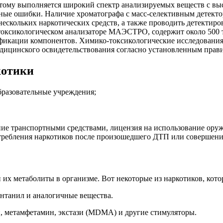
этому выполняется широкий спектр анализируемых веществ с вы
ные ошибки. Наличие хроматографа с масс-селективным детекто
скольких наркотических средств, а также проводить детектиро
-токсикологическом анализаторе МАЭСТРО, содержит около 500 
фикации компонентов. Химико-токсикологические исследования
едицинского освидетельствования согласно установленным прав
котики
бразовательные учреждения;
ние транспортными средствами, лицензия на использование оруж
отребления наркотиков после произошедшего ДТП или совершен
 их метаболиты в организме. Вот некоторые из наркотиков, кот
нтанил и аналогичные вещества.
, метамфетамин, экстази (MDMA) и другие стимуляторы.