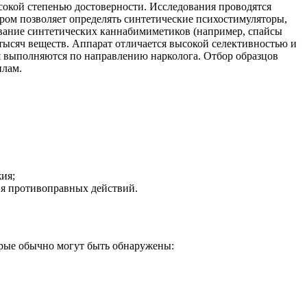
сокой степенью достоверности. Исследования проводятся
ром позволяет определять синтетические психостимуляторы,
вание синтетических каннабимиметиков (например, спайсы
тысяч веществ. Аппарат отличается высокой селективностью и
 выполняются по направлению нарколога. Отбор образцов
илам.
ия;
ия противоправных действий.
орые обычно могут быть обнаружены: