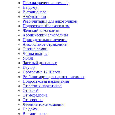
Психиатрическая помощь
На дому
В стационаре
Амбулаторно
Реабилитация для алкоголиков
Подростковый алкоголизм
Женский алкоголизм
Хронический алкоголизм
Принудительное лечение
Алкогольное отравление
Снятие ломки
Детоксикация
УБОД
Частный диспансер
Daytop
Программа 12 Шагов
Реабилитация для наркозависимых
Подростковая наркомания
От лёгких наркотиков
От солей
От мефедрона
От героина
Лечение токсикомании
На дому
В стационаре