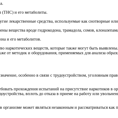
а.
 (THC) и его метаболиты.
гие лекарственные средства, используемые как снотворные или
ены вещества вроде гидрокодона, трамадола, сомов, клоназепама
на и его метаболитов.
тво наркотических веществ, которые также могут быть выявлены
также от методик и оборудования, применяемых для анализа образц
 значение, особенно в связи с трудоустройством, уголовным пра
ебовать прохождения испытаний на присутствие наркотиков в орг
оустройства, вплоть до отказа в приеме на работу или увольнен
в организме может являться незаконным и рассматриваться как 