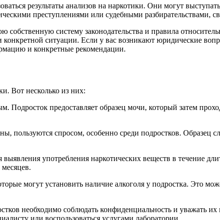
ваться результаты анализов на наркотики. Они могут выступать 
отическими преступлениями или судебными разбирательствами, с
ою собственную систему законодательства и правила относитель
и конкретной ситуации. Если у вас возникают юридические вопр
ормацию и конкретные рекомендации.
и. Вот несколько из них:
ым. Подросток предоставляет образец мочи, который затем прохо
ы, пользуются спросом, особенно среди подростков. Образец с
 выявления употребления наркотических веществ в течение дли
 месяцев.
торые могут установить наличие алкоголя у подростка. Это мож
остков необходимо соблюдать конфиденциальность и уважать их 
циалисту или воспользоваться услугами лаборатории.