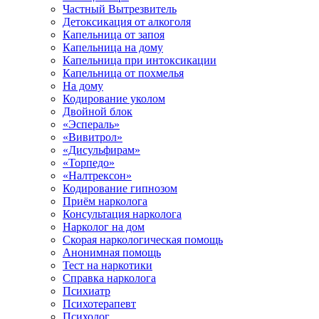
Частный Вытрезвитель
Детоксикация от алкоголя
Капельница от запоя
Капельница на дому
Капельница при интоксикации
Капельница от похмелья
На дому
Кодирование уколом
Двойной блок
«Эспераль»
«Вивитрол»
«Дисульфирам»
«Торпедо»
«Налтрексон»
Кодирование гипнозом
Приём нарколога
Консультация нарколога
Нарколог на дом
Скорая наркологическая помощь
Анонимная помощь
Тест на наркотики
Справка нарколога
Психиатр
Психотерапевт
Психолог