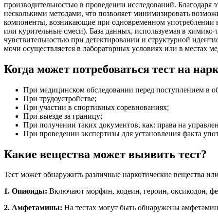
производительностью в проведении исследований. Благодаря 
несколькими методами, что позволяет минимизировать возмож
компоненты, возникающие при одновременном употреблении не
или курительные смеси). База данных, используемая в химико
чувствительностью при детектировании и структурной иденти
мочи осуществляется в лабораторных условиях или в местах м
Когда может потребоваться тест на нар
При медицинском обследовании перед поступлением в о
При трудоустройстве;
При участии в спортивных соревнованиях;
При выезде за границу;
При получении таких документов, как: права на управле
При проведении экспертизы для установления факта уп
Какие вещества может выявить тест?
Тест может обнаружить различные наркотические вещества или
1. Опиоиды:
Включают морфин, кодеин, героин, оксикодон, фе
2. Амфетамины:
На тестах могут быть обнаружены амфетамин