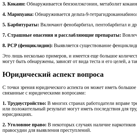
3. Кокаин:
Обнаруживается бензоилэкгонин, метаболит кокаин
4. Марихуана:
Обнаруживается дельта-9-тетрагидроканнабинол
5. Барбитураты:
Включают фенобарбитал, пентобарбитал и дру
7. Страшные опасения и расслабляющие препараты:
Вовлеч
8. PCP (фенциклидин):
Выявляется существование фенциклиди
Это лишь несколько примеров, и имеется еще большое количес
могут быть обнаружены, зависят от вида теста и его целей, а 
Юридический аспект вопроса
С точки зрения юридического аспекта он может иметь большое
связанные с юридическими вопросами:
1. Трудоустройство:
В многих странах работодатели вправе тр
или положительный результат могут иметь последствия для труд
юрисдикциях.
2. Уголовное право:
В некоторых случаях наличие наркотиков 
правосудии для выявления преступлений.